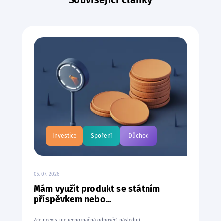
Související články
Investice
Spoření
Důchod
06. 07. 2026
Mám využít produkt se státním
příspěvkem nebo...
Zde neexistuje jednoznačná odpověď, následují...