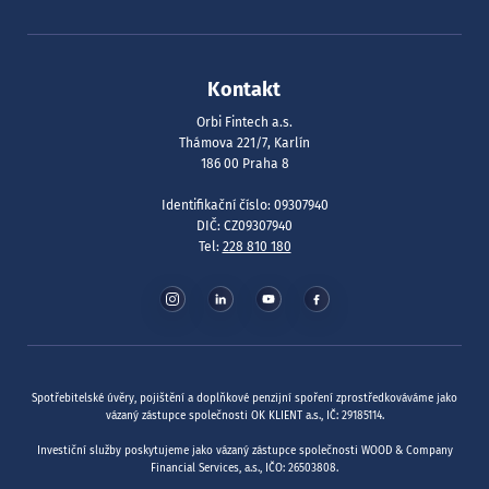
Kontakt
Orbi Fintech a.s.
Thámova 221/7, Karlín
186 00 Praha 8
Identifikační číslo: 09307940
DIČ: CZ09307940
Tel:
228 810 180
Spotřebitelské úvěry, pojištění a doplňkové penzijní spoření zprostředkováváme jako
vázaný zástupce společnosti OK KLIENT a.s., IČ: 29185114.
Investiční služby poskytujeme jako vázaný zástupce společnosti WOOD & Company
Financial Services, a.s., IČO: 26503808.