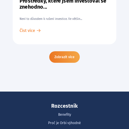
Prostředky, které jsem investoval se
znehodno...
Není to důvodem k rušení investice. Ve většin...
Číst více
Zobrazit více
Rozcestník
Benefity
Proč je Orbi výhodné