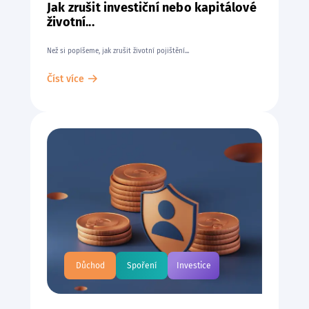
Jak zrušit investiční nebo kapitálové
životní...
Než si popíšeme, jak zrušit životní pojištění...
Číst více
Důchod
Spoření
Investice