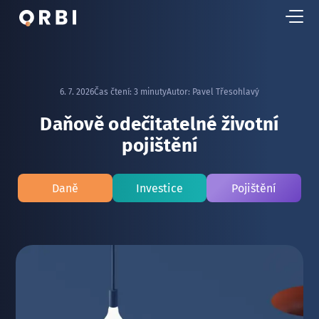
6. 7. 2026
Čas čtení:
3 minuty
Autor:
Pavel Třesohlavý
Daňově odečitatelné životní
pojištění
Daně
Investice
Pojištění