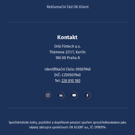
Reklamační řád OK Klient
Kontakt
Orbi Fintech a.s.
Thámova 221/7, Karlín
186 00 Praha 8
Identifikační číslo: 09307940
DIČ: CZ09307940
Tel:
228 810 180
Spotřebitelské úvěry, pojištění a doplňkové penzijní spoření zprostředkováváme jako
vázaný zástupce společnosti OK KLIENT a.s., IČ: 29185114.