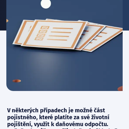
V některých případech je možné část
pojistného, které platíte za své životní
pojištění, využít k daňovému odpočtu.