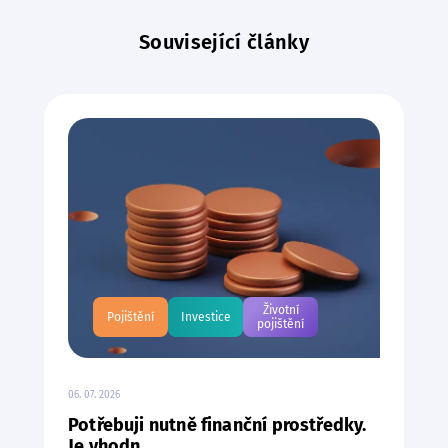
Související články
Životní
Pojištění
Investice
pojištění
06. 07. 2026
Potřebuji nutně finanční prostředky.
Je vhodn...