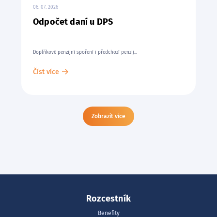
06. 07. 2026
Odpočet daní u DPS
Doplňkové penzijní spoření i předchozí penzij...
Číst více
Zobrazit více
Rozcestník
Benefity