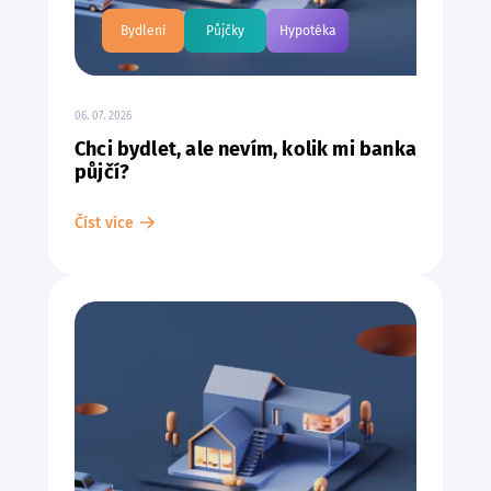
Bydlení
Půjčky
Hypotéka
06. 07. 2026
Chci bydlet, ale nevím, kolik mi banka
půjčí?
Číst více