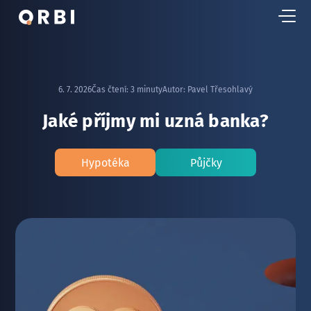
6. 7. 2026
Čas čtení:
3 minuty
Autor:
Pavel Třesohlavý
Jaké příjmy mi uzná banka?
Hypotéka
Půjčky