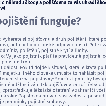
 o náhradu škody a pojišťovna za vás uhradí šk
vě.
pojištění funguje?
 Vyberete si pojišťovnu a druh pojištění, které p
draví, auta nebo občanské odpovědnosti). Poté uz
dmínky pojištění, pojistné krytí a limity.
: Vy jako pojistník platíte pravidelné pojistné, c
 pojistné krytí.
událost: Pokud dojde k situaci, která je kryta poj
majetku jiného člověka), musíte to nahlásit poji
nční služba pojišťovny: Součástí pojistky bývají
istné události vám tak pojišťovna zařídí třeba odt
 zprostředkuje lékařské ošetření v zahraničí vče
 nároku: Pojišťovna prověří vaši žádost a posoudí
je podmínky pojistné smlouvy.