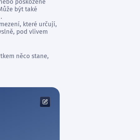
m nebo poškozené
Může být také
.
ezení, které určují,
yslně, pod vlivem
jetkem něco stane,