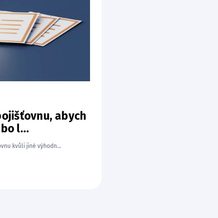
pojišťovnu, abych
bo l...
vnu kvůli jiné výhodn...