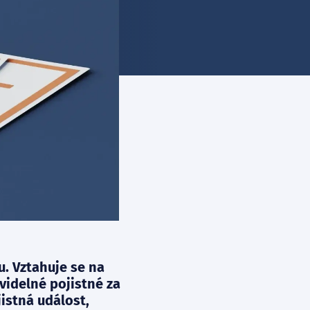
u. Vztahuje se na
avidelné pojistné za
jistná událost,