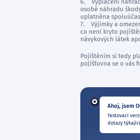
6. Vyplacení náhrad
osobě náhradu škody 
uplatněna spoluúčast
7. Výjimky a omezení
co není kryto pojišt
návykových látek ap
Pojištěním si tedy p
pojišťovna se o vás 
Ahoj, jsem O
Testovací verz
dotazy týkajíc