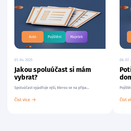
Auto
Pojištění
Majetek
01. 04. 2025
06. 07.
Jakou spoluúčast si mám
Pot
vybrat?
dom
Spoluúčast vyjadřuje výši, kterou se na přípa...
Pojiště
Číst více
Číst v