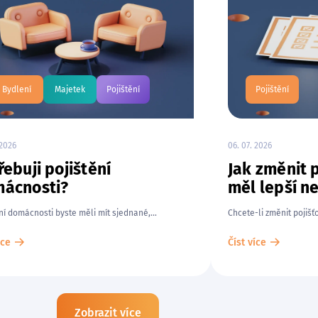
Bydlení
Majetek
Pojištění
Pojištění
 2026
06. 07. 2026
řebuji pojištění
Jak změnit 
ácnosti?
měl lepší ne
ní domácnosti byste měli mít sjednané,...
Chcete-li změnit pojišťo
íce
Číst více
Zobrazit více