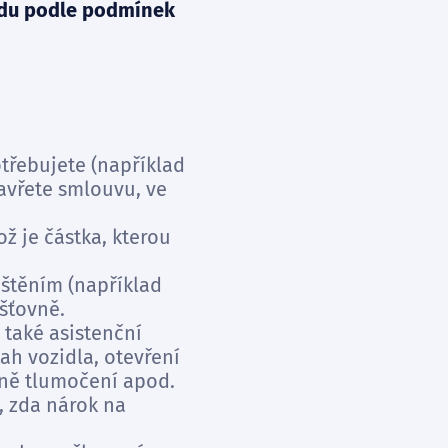
odu podle podmínek
otřebujete (například
avřete smlouvu, ve
ož je částka, kterou
ištěním (například
šťovně.
 také asistenční
ah vozidla, otevření
tně tlumočení apod.
, zda nárok na