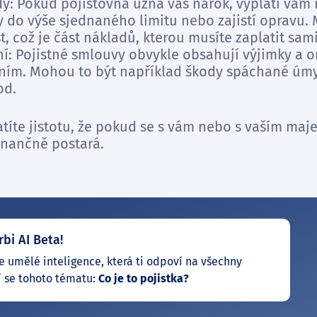
y: Pokud pojišťovna uzná váš nárok, vyplatí vá
do výše sjednaného limitu nebo zajistí opravu. 
, což je část nákladů, kterou musíte zaplatit sami
: Pojistné smlouvy obvykle obsahují výjimky a om
ěním. Mohou to být například škody spáchané úm
od.
latíte jistotu, že pokud se s vám nebo s vaším ma
finančně postará.
rbi AI Beta!
e umělé inteligence, která ti odpoví na všechny
í se tohoto tématu:
Co je to pojistka?