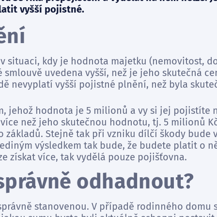
atit vyšší pojistné.
ění
 v situaci, kdy je hodnota majetku (nemovitost, 
é smlouvě uvedena vyšší, než je jeho skutečná ce
ě nevyplatí vyšší pojistné plnění, než byla skute
jehož hodnota je 5 milionů a vy si jej pojistíte 
více než jeho skutečnou hodnotu, tj. 5 milionů Kč,
 základů. Stejně tak při vzniku dílčí škody bude 
Jediným výsledkem tak bude, že budete platit o ně
ze získat více, tak vydělá pouze pojišťovna.
 správně odhadnout?
 správně stanovenou. V případě rodinného domu 