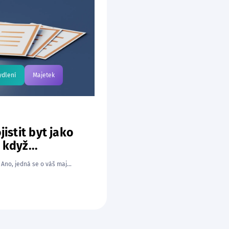
ydlení
Majetek
jistit byt jako
 když...
Ano, jedná se o váš maj...