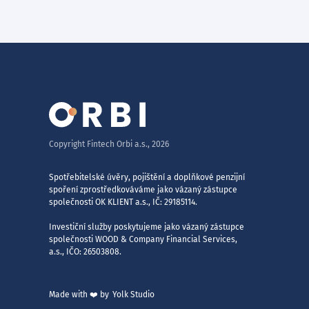
Copyright Fintech Orbi a.s.,
2026
Spotřebitelské úvěry, pojištění a doplňkové penzijní
spoření zprostředkováváme jako vázaný zástupce
společnosti OK KLIENT a.s., IČ: 29185114.
Investiční služby poskytujeme jako vázaný zástupce
společnosti WOOD & Company Financial Services,
a.s., IČO: 26503808.
Made with ❤️ by
Yolk Studio