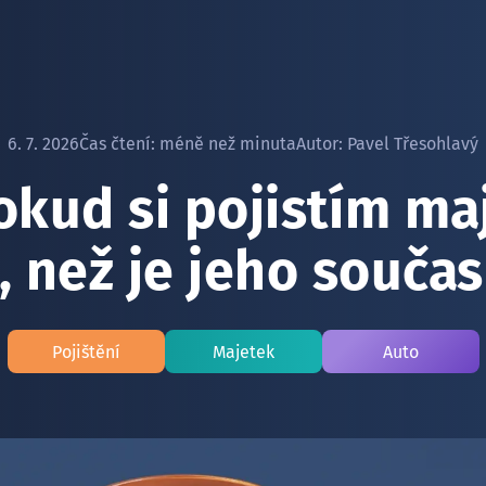
6. 7. 2026
Čas čtení:
méně než minuta
Autor:
Pavel Třesohlavý
okud si pojistím ma
 než je jeho souča
Pojištění
Majetek
Auto