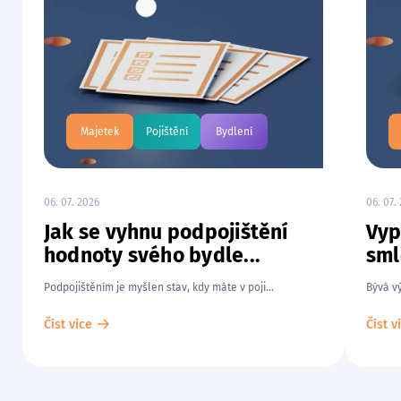
Majetek
Pojištění
Bydlení
06. 07. 2026
06. 07.
Jak se vyhnu podpojištění
Vyp
hodnoty svého bydle...
sml
Podpojištěním je myšlen stav, kdy máte v poji...
Bývá v
Číst více
Číst v