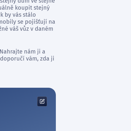
 stejný dům ve stejné
tuálně koupit stejný
k by vás stálo
obily se pojišťují na
ožné váš vůz v daném
Nahrajte nám ji a
 doporučí vám, zda ji