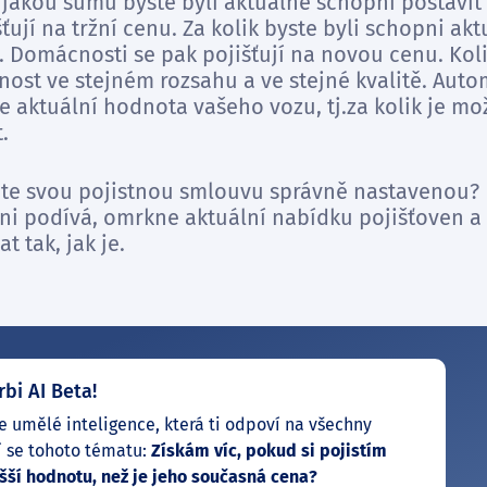
 jakou sumu byste byli aktuálně schopni postavit
išťují na tržní cenu. Za kolik byste byli schopni ak
ě. Domácnosti se pak pojišťují na novou cenu. Koli
ost ve stejném rozsahu a ve stejné kvalitě. Autom
e aktuální hodnota vašeho vozu, tj.za kolik je m
.
 máte svou pojistnou smlouvu správně nastavenou? 
 ni podívá, omrkne aktuální nabídku pojišťoven a
 tak, jak je.
rbi AI Beta!
e umělé inteligence, která ti odpoví na všechny
í se tohoto tématu:
Získám víc, pokud si pojistím
šší hodnotu, než je jeho současná cena?