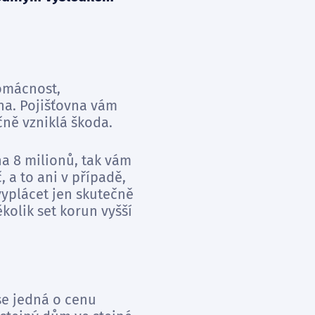
domácnost,
na. Pojišťovna vám
čně vzniklá škoda.
na 8 milionů, tak vám
 a to ani v případě,
vyplácet jen skutečně
kolik set korun vyšší
se jedná o cenu