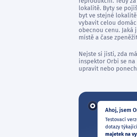
reprodukční. Tedy za
lokalitě. Byty se poj
byt ve stejné lokalit
vybavit celou domácn
obecnou cenu. Jaká j
místě a čase zpeněžit
Nejste si jisti, zda
inspektor Orbi se na
upravit nebo ponechat
Ahoj, jsem O
Testovací verz
dotazy týkajíc
majetek na vy