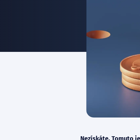
Nezískáte. Tomuto je