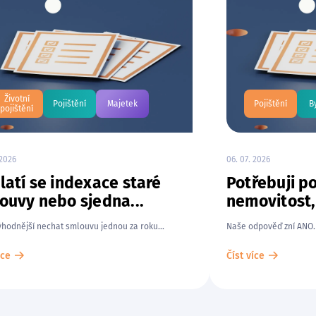
Životní
Pojištění
Majetek
Pojištění
B
pojištění
 2026
06. 07. 2026
latí se indexace staré
Potřebuji po
ouvy nebo sjedna...
nemovitost,
ýhodnější nechat smlouvu jednou za roku...
Naše odpověď zní ANO. 
íce
Číst více