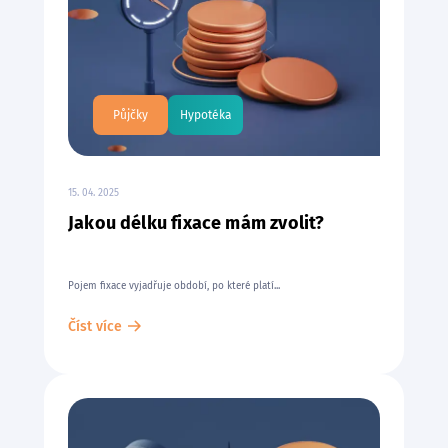
Půjčky
Hypotéka
15. 04. 2025
Jakou délku fixace mám zvolit?
Pojem fixace vyjadřuje období, po které platí...
Číst více