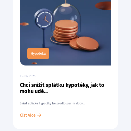
Hypotéka
05. 06. 2025
Chci snížit splátku hypotéky, jak to
mohu udě...
Snížit splátku hypotéky lze prodloužením doby...
Číst více