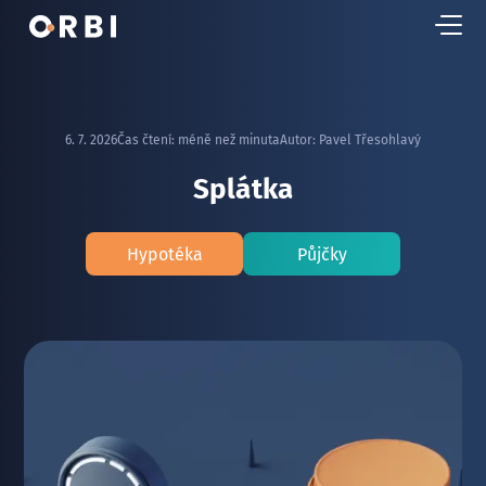
6. 7. 2026
Čas čtení:
méně než minuta
Autor:
Pavel Třesohlavý
Splátka
Hypotéka
Půjčky