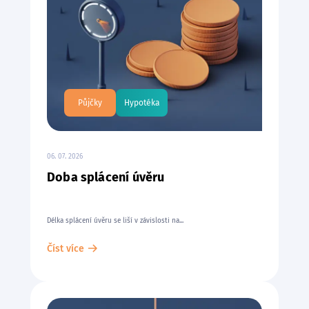
Půjčky
Hypotéka
06. 07. 2026
Doba splácení úvěru
Délka splácení úvěru se liší v závislosti na...
Číst více